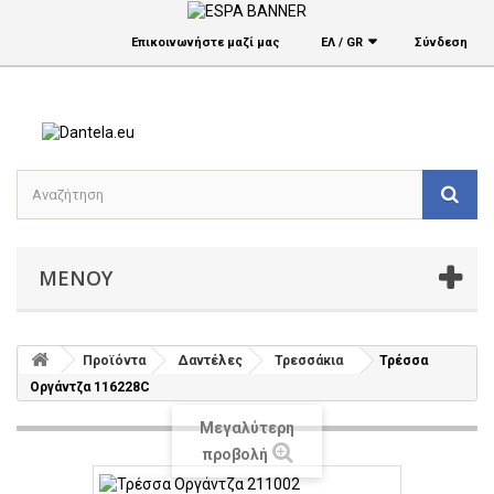
Επικοινωνήστε μαζί μας
ΕΛ / GR
Σύνδεση
ΜΕΝΟΎ
Προϊόντα
Δαντέλες
Τρεσσάκια
Τρέσσα
Οργάντζα 116228C
Μεγαλύτερη
προβολή