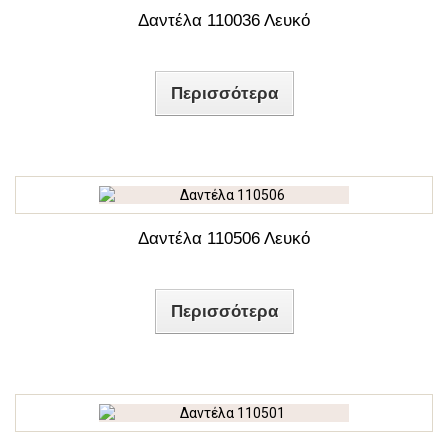
13 εκ
(24)
Δαντέλα 110036 Λευκό
Σάπιο Μήλο
(8)
14 εκ
(18)
Περισσότερα
Σάπιο Μήλο Ανοιχτό
(1)
15εκ
(6)
Χρυσό
(29)
17 εκ
(3)
18 εκ
(5)
Δαντέλα 110506 Λευκό
19 εκ
(2)
20 εκ
(1)
Περισσότερα
30 εκ
(2)
140 εκ
(10)