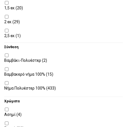
1,5 εκ
(20)
2 εκ
(29)
2,5 εκ
(1)
Σύνθεση
3 εκ
(18)
Βαμβάκι-Πολυέστερ
(2)
3,5 εκ
(18)
Βαμβακερό νήμα 100%
(15)
4 εκ
(10)
Νήμα Πολυέστερ 100%
(433)
4,5 εκ
(2)
Χρώματα
5 εκ
(17)
Ασημί
(4)
6 εκ
(48)