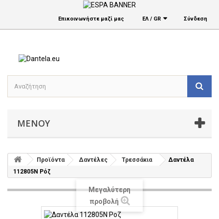
Επικοινωνήστε μαζί μας
ΕΛ / GR
Σύνδεση
ΜΕΝΟΎ
Προϊόντα
Δαντέλες
Τρεσσάκια
Δαντέλα
112805Ν Ρόζ
Μεγαλύτερη
προβολή