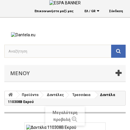
Επικοινωνήστε μαζί μας
ΕΛ / GR
Σύνδεση
ΜΕΝΟΎ
Προϊόντα
Δαντέλες
Τρεσσάκια
Δαντέλα
110308Β Εκρού
Μεγαλύτερη
προβολή