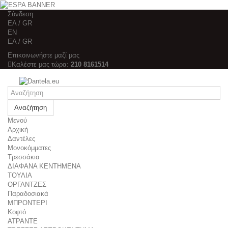
Σύνδεση
ΕΛ / GR
EΝ
ΕΛ / GR
Επικοινωνήστε μαζί μας
Καλέστε μας τώρα:
210 8161514
Αναζήτηση
Μενού
Αρχική
Δαντέλες
Μονοκόμματες
Τρεσσάκια
ΔΙΑΦΑΝΑ ΚΕΝΤΗΜΕΝΑ
ΤΟΥΛΙΑ
ΟΡΓΑΝΤΖΕΣ
Παραδοσιακά
ΜΠΡΟΝΤΕΡΙ
Κοφτό
ΑΤΡΑΝΤΕ