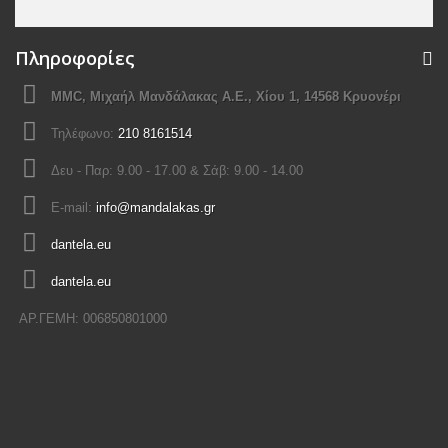
Πληροφορίες
MMC, Μιχαήλ Μανδάλακας Α.Ε., Χίου 1, 14568 Κρυονέρι
Τηλέφωνο:
210 8161514
Δευ - Παρ: 9.00 - 17.00 & Σάβ: 9.00 - 14.00
E-mail:
info@mandalakas.gr
dantela.eu
dantela.eu
ΑΡ.ΓΕΜΗ: 006850801000