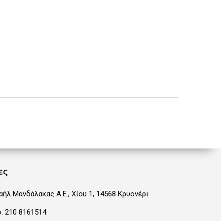
ες
ήλ Μανδάλακας Α.Ε., Χίου 1, 14568 Κρυονέρι
ο:
210 8161514