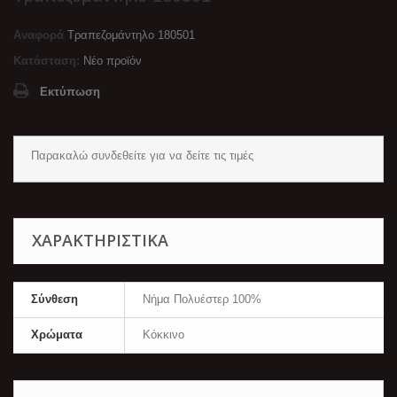
Αναφορά
Τραπεζομάντηλο 180501
Κατάσταση:
Νέο προϊόν
Εκτύπωση
Παρακαλώ
συνδεθείτε
για να δείτε τις τιμές
ΧΑΡΑΚΤΗΡΙΣΤΙΚΆ
Σύνθεση
Νήμα Πολυέστερ 100%
Χρώματα
Κόκκινο